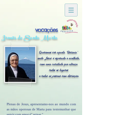
vocações
Irmãs de Santa Marta
Queremos ser aquela "Betânia"
onde Jesus é esperado e acolhido,
com uma caridade que abraça
todos os lugares
e todas as pessoas sem distinção
Plenas de Jesus, apresentamo-nos ao mundo com
as mãos operosas de Marta para testemunhar que
servir com amor é" reinar ".