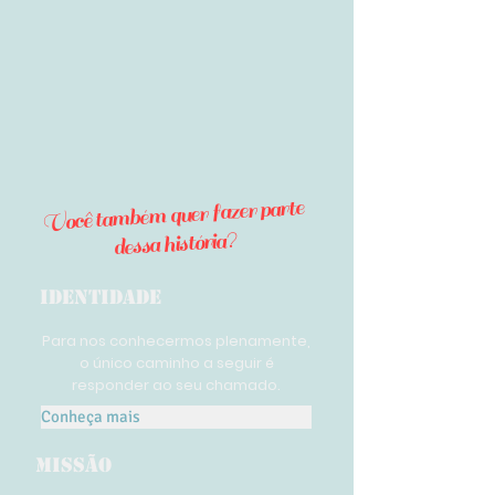
Você também quer fazer parte
dessa história?
IDENTIDADE
Para nos conhecermos plenamente,
o único caminho a seguir é
responder ao seu chamado.
Conheça mais
MISSÃO