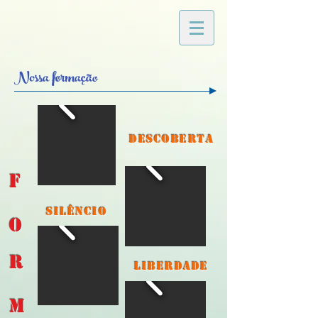
Nossa formação
DESCOBERTA
F
SILÊNCIO
O
R
LIBERDADE
M