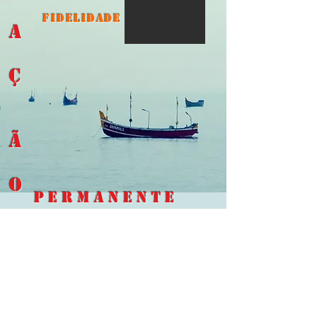
FIDELIDADE
A
Ç
Ã
O
pE
rmanente
Temos apenas
um objetivo
:
deixarmos transformar,
como Marta,
pelo amor de Jesus.
© 2019 Congregazione delle Suore di
S. Marta
Pastorale delle Vocazioni